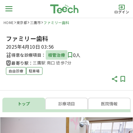
ログイン
HOME
東京都
三鷹市
ファミリー歯科
ファミリー歯科
2025年4月10日 03:56
0人
得意な診療項目：
根管治療
三鷹駅 南口 徒歩7分
最寄り駅：
自由診療
駐車場
トップ
診療項目
医院情報