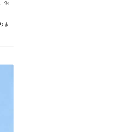
、治
りま