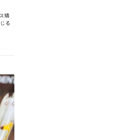
ス矯
感じる