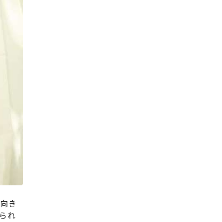
に向き
られ