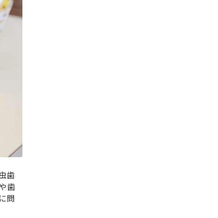
虫歯
や歯
に問