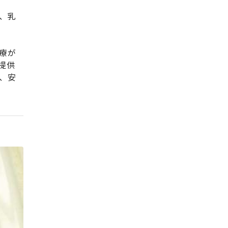
、乳
療が
提供
、安