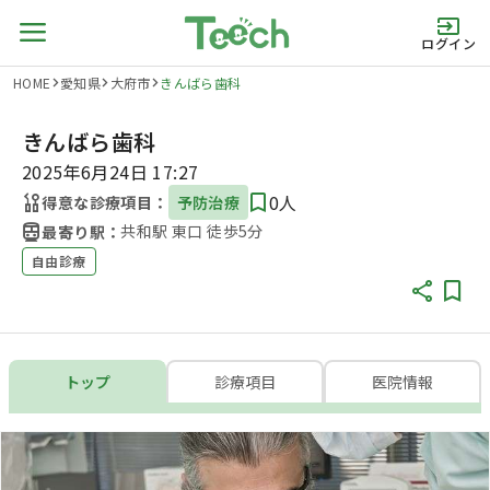
ログイン
HOME
愛知県
大府市
きんばら歯科
きんばら歯科
2025年6月24日 17:27
0人
得意な診療項目：
予防治療
共和駅 東口 徒歩5分
最寄り駅：
自由診療
トップ
診療項目
医院情報