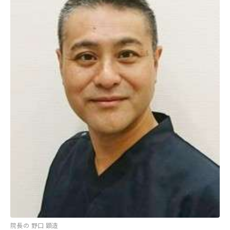
院長の 野口 顕造