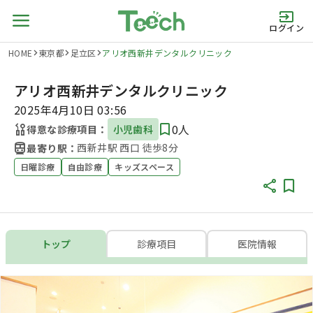
ログイン
HOME
東京都
足立区
アリオ西新井デンタルクリニック
アリオ西新井デンタルクリニック
2025年4月10日 03:56
0人
得意な診療項目：
小児歯科
西新井駅 西口 徒歩8分
最寄り駅：
日曜診療
自由診療
キッズスペース
トップ
診療項目
医院情報