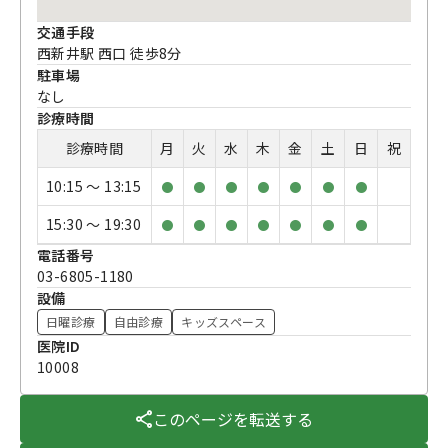
交通手段
西新井駅 西口 徒歩8分
駐車場
なし
診療時間
診療時間
月
火
水
木
金
土
日
祝
10:15 〜 13:15
●
●
●
●
●
●
●
15:30 〜 19:30
●
●
●
●
●
●
●
電話番号
03-6805-1180
設備
日曜診療
自由診療
キッズスペース
医院ID
10008
このページを転送する