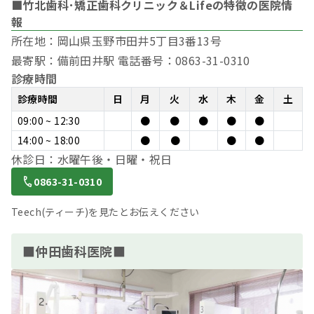
■竹北歯科･矯正歯科クリニック＆Lifeの特徴の医院情
報
所在地：岡山県玉野市田井5丁目3番13号
最寄駅：備前田井駅 電話番号：0863-31-0310
診療時間
診療時間
日
月
火
水
木
金
土
09:00 ~ 12:30
●
●
●
●
●
14:00 ~ 18:00
●
●
●
●
休診日：水曜午後・日曜・祝日
0863-31-0310
Teech(ティーチ)を見たとお伝えください
■仲田歯科医院■