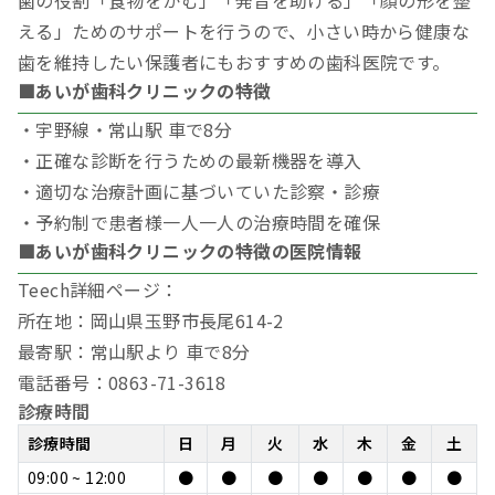
歯の役割「食物をかむ」「発音を助ける」「顔の形を整
える」ためのサポートを行うので、小さい時から健康な
歯を維持したい保護者にもおすすめの歯科医院です。
■あいが歯科クリニックの特徴
・宇野線・常山駅 車で8分
・正確な診断を行うための最新機器を導入
・適切な治療計画に基づいていた診察・診療
・予約制で患者様一人一人の治療時間を確保
■あいが歯科クリニックの特徴の医院情報
Teech詳細ページ：
所在地：岡山県玉野市長尾614-2
最寄駅：常山駅より 車で8分
電話番号：0863-71-3618
診療時間
診療時間
日
月
火
水
木
金
土
09:00 ~ 12:00
●
●
●
●
●
●
●