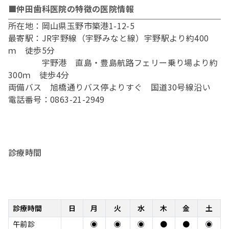
■仲田歯科医院の特徴の医院情報
所在地：岡山県玉野市築港1-12-5
最寄駅：JR宇野線（宇野みなと線）宇野駅より約400
ｍ 徒歩5分
宇野港 直島・豊島航路フェリー乗り場より約
300ｍ 徒歩4分
両備バス 旭橋通りバス停よりすぐ 国道30号線沿い
電話番号：0863-21-2949
診療時間
診療時間
日
月
火
水
木
金
土
午前診
◉
◉
◉
●
●
◉