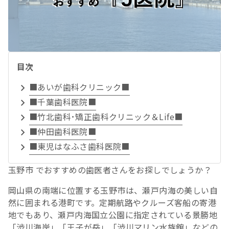
目次
■あいが歯科クリニック■
■千葉歯科医院■
■竹北歯科･矯正歯科クリニック＆Life■
■仲田歯科医院■
■東児はなふさ歯科医院■
玉野市 でおすすめの歯医者さんをお探しでしょうか？
岡山県の南端に位置する玉野市は、瀬戸内海の美しい自
然に囲まれる港町です。定期航路やクルーズ客船の寄港
地でもあり、瀬戸内海国立公園に指定されている景勝地
「渋川海岸」「王子が岳」「渋川マリン水族館」などの