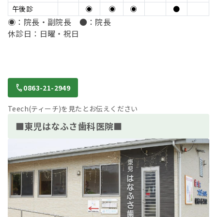
午後診
◉
◉
◉
●
◉：院長・副院長 ●：院長
休診日：日曜・祝日
0863-21-2949
Teech(ティーチ)を見たとお伝えください
■東児はなふさ歯科医院■