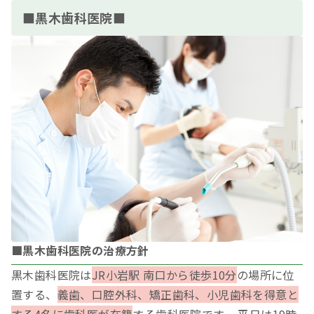
■黒木歯科医院■
■黒木歯科医院の治療方針
黒木歯科医院は
JR小岩駅 南口から徒歩10分
の場所に位
置する、
義歯、口腔外科、矯正歯科、小児歯科を得意と
する4名に歯科医が在籍
する歯科医院です。 平日は19時