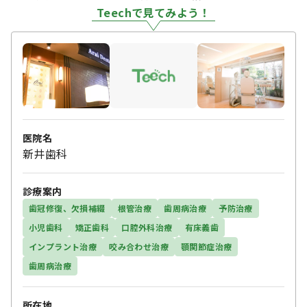
Teechで見てみよう！
医院名
新井歯科
診療案内
歯冠修復、欠損補綴
根管治療
歯周病治療
予防治療
小児歯科
矯正歯科
口腔外科治療
有床義歯
インプラント治療
咬み合わせ治療
顎関節症治療
歯周病治療
所在地