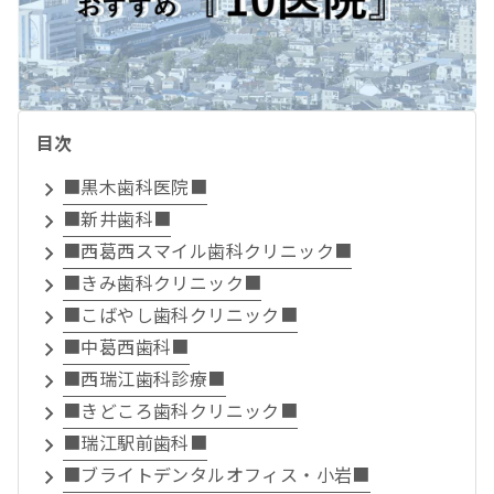
目次
■黒木歯科医院■
■新井歯科■
■西葛西スマイル歯科クリニック■
■きみ歯科クリニック■
■こばやし歯科クリニック■
■中葛西歯科■
■西瑞江歯科診療■
■きどころ歯科クリニック■
■瑞江駅前歯科■
■ブライトデンタルオフィス・小岩■