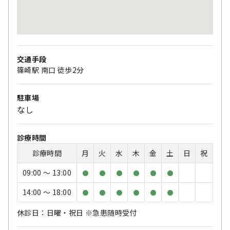
交通手段
篠崎駅 南口 徒歩2分
駐車場
なし
診療時間
診療時間
月
火
水
木
金
土
日
祝
09:00 〜 13:00
●
●
●
●
●
●
14:00 〜 18:00
●
●
●
●
●
●
休診日：日曜・祝日 ※急患随時受付