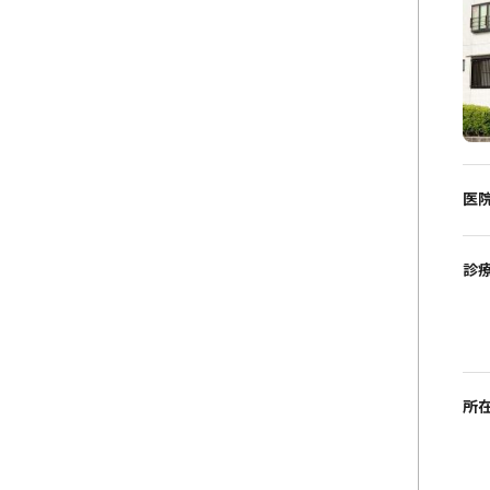
医
診
所