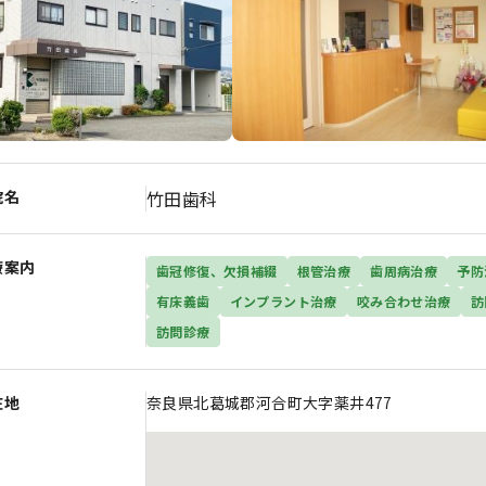
院名
竹田歯科
療案内
歯冠修復、欠損補綴
根管治療
歯周病治療
予防
有床義歯
インプラント治療
咬み合わせ治療
訪
訪問診療
在地
奈良県北葛城郡河合町大字薬井477