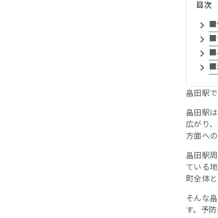
目次
■
■
■
■
畠田駅で
畠田駅は
広がり、
方面への
畠田駅周
ている地
町全体と
そんな畠
す。予防