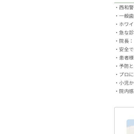
・西和警
・一般歯
・ホワイ
・急な診
・院長：
・安全で
・患者様
・予防と
・プロに
・小児か
・院内感