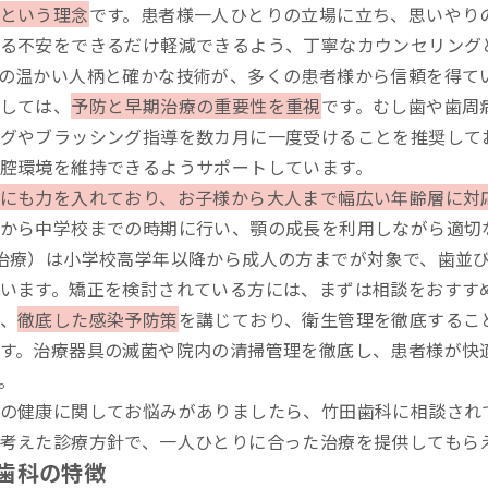
という理念
です。患者様一人ひとりの立場に立ち、思いやり
る不安をできるだけ軽減できるよう、丁寧なカウンセリング
の温かい人柄と確かな技術が、多くの患者様から信頼を得て
しては、
予防と早期治療の重要性を重視
です。むし歯や歯周
グやブラッシング指導を数カ月に一度受けることを推奨して
腔環境を維持できるようサポートしています。
にも力を入れており、お子様から大人まで幅広い年齢層に対
から中学校までの時期に行い、顎の成長を利用しながら適切
治療）は小学校高学年以降から成人の方までが対象で、歯並
います。矯正を検討されている方には、まずは相談をおすす
、
徹底した感染予防策
を講じており、衛生管理を徹底するこ
す。治療器具の滅菌や院内の清掃管理を徹底し、患者様が快
。
の健康に関してお悩みがありましたら、竹田歯科に相談され
考えた診療方針で、一人ひとりに合った治療を提供してもら
歯科の特徴