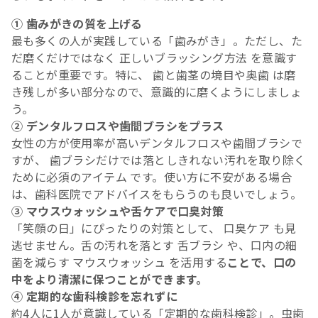
① 歯みがきの質を上げる
最も多くの人が実践している「歯みがき」。ただし、た
だ磨くだけではなく 正しいブラッシング方法 を意識す
ることが重要です。特に、 歯と歯茎の境目や奥歯 は磨
き残しが多い部分なので、意識的に磨くようにしましょ
う。
② デンタルフロスや歯間ブラシをプラス
女性の方が使用率が高いデンタルフロスや歯間ブラシで
すが、 歯ブラシだけでは落としきれない汚れを取り除く
ために必須のアイテム です。使い方に不安がある場合
は、歯科医院でアドバイスをもらうのも良いでしょう。
③ マウスウォッシュや舌ケアで口臭対策
「笑顔の日」にぴったりの対策として、 口臭ケア も見
逃せません。舌の汚れを落とす 舌ブラシ や、口内の細
菌を減らす マウスウォッシュ を活用する
ことで、口の
中をより清潔に保つことができます。
④ 定期的な歯科検診を忘れずに
約4人に1人が意識している「定期的な歯科検診」。虫歯