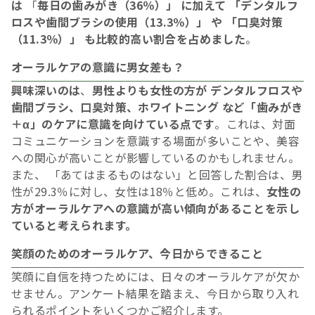
は
「
毎日の歯みがき（36％）」 に加えて 「デンタルフ
ロスや歯間ブラシの使用（13.3％）」 や 「口臭対策
（11.3％）」 も比較的高い割合を占めました
。
オーラルケアの意識に男女差も？
興味深いのは
、
男性よりも女性の方が デンタルフロスや
歯間ブラシ、口臭対策、ホワイトニング など「歯みがき
＋α」のケアに意識を向けている点です
。これは、対面
コミュニケーションを意識する場面が多いことや、美容
への関心が高いことが影響しているのかもしれません。
また、 「あてはまるものはない」と回答した割合は、男
性が29.3％に対し、女性は18％と低め。これは、
女性の
方がオーラルケアへの意識が高い傾向があることを示し
ていると考えられます。
笑顔のためのオーラルケア、今日からできること
笑顔に自信を持つためには、日々のオーラルケアが欠か
せません。アンケート結果を踏まえ、今日から取り入れ
られるポイントをいくつかご紹介します。