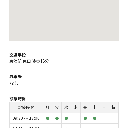
交通手段
東海駅 東口 徒歩15分
駐車場
なし
診療時間
診療時間
月
火
水
木
金
土
日
祝
09:30 〜 13:00
●
●
●
●
●