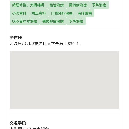
歯冠修復、欠損補綴
根管治療
歯周病治療
予防治療
小児歯科
矯正歯科
口腔外科治療
有床義歯
咬み合わせ治療
顎関節症治療
予防治療
所在地
茨城県那珂郡東海村大字舟石川830-1
交通手段
東海駅 東口 徒歩10分