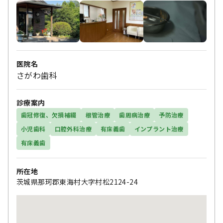
医院名
さがわ歯科
診療案内
歯冠修復、欠損補綴
根管治療
歯周病治療
予防治療
小児歯科
口腔外科治療
有床義歯
インプラント治療
有床義歯
所在地
茨城県那珂郡東海村大字村松2124-24